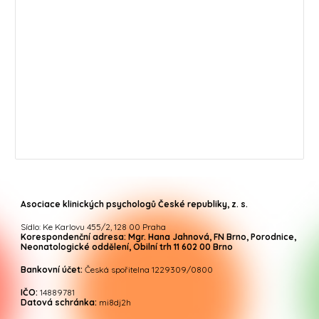
Asociace klinických psychologů České republiky, z. s.
Sídlo: Ke Karlovu 455/2, 128 00 Praha
Korespondenční adresa: Mgr. Hana Jahnová, FN Brno, Porodnice,
Neonatologické oddělení, Obilní trh 11 602 00 Brno
Bankovní účet:
Česká spořitelna 1229309/0800
IČO:
14889781
Datová schránka:
mi8dj2h