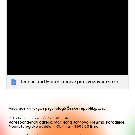
Jednací řád Etické komise pro vyřizování stížností a podnětů
Asociace klinických psychologů České republiky, z. s.
Sídlo: Ke Karlovu 455/2, 128 00 Praha
Korespondenční adresa: Mgr. Hana Jahnová, FN Brno, Porodnice,
Neonatologické oddělení, Obilní trh 11 602 00 Brno