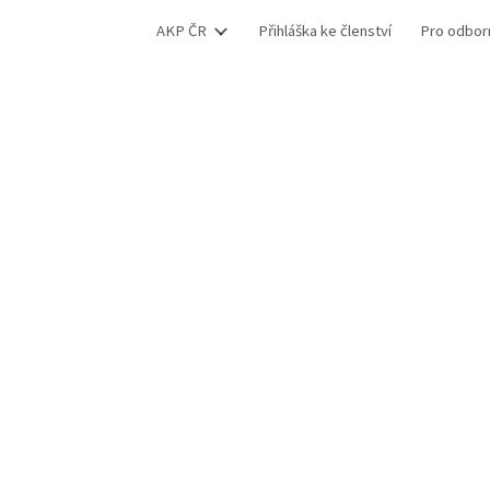
AKP ČR
Přihláška ke členství
Pro odbor
ip to main content
Skip to navigat